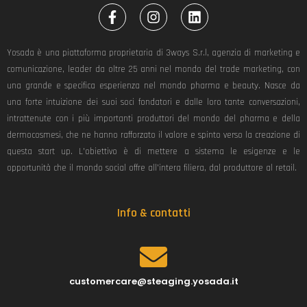
F
I
L
a
n
i
c
s
n
e
t
k
Yosada è una piattaforma proprietaria di 3ways S.r.l, agenzia di marketing e
b
a
e
comunicazione, leader da oltre 25 anni nel mondo del trade marketing, con
o
g
d
una grande e specifica esperienza nel mondo pharma e beauty. Nasce da
o
r
i
k
a
n
una forte intuizione dei suoi soci fondatori e dalle loro tante conversazioni,
-
m
intrattenute con i più importanti produttori del mondo del pharma e della
f
dermocosmesi, che ne hanno rafforzato il valore e spinto verso la creazione di
questa start up. L’obiettivo è di mettere a sistema le esigenze e le
opportunità che il mondo social offre all’intera filiera, dal produttore al retail.
Info & contatti
customercare@steaging.yosada.it