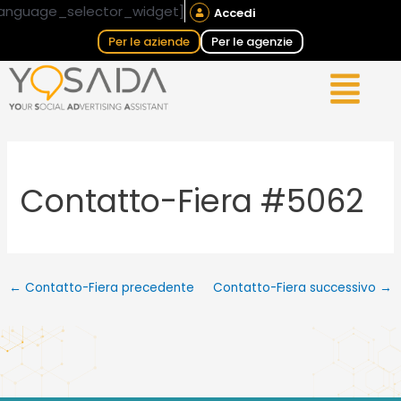
Vai
Navigazione
anguage_selector_widget]
Accedi
al
articoli
Per le aziende
Per le agenzie
contenuto
Contatto-Fiera #5062
←
Contatto-Fiera precedente
Contatto-Fiera successivo
→