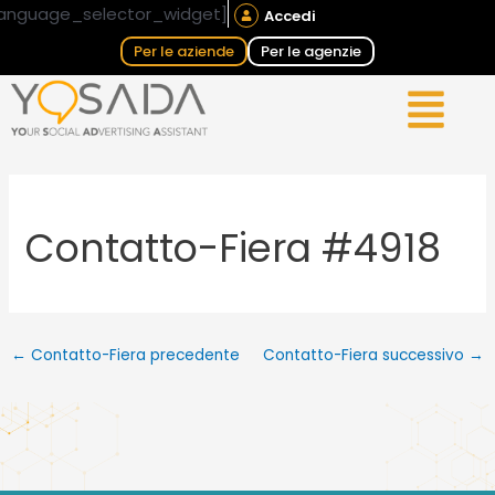
Vai
Navigazione
anguage_selector_widget]
Accedi
al
articoli
Per le aziende
Per le agenzie
contenuto
Contatto-Fiera #4918
←
Contatto-Fiera precedente
Contatto-Fiera successivo
→