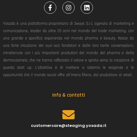
F
I
L
a
n
i
c
s
n
e
t
k
Yosada è una piattaforma proprietaria di 3ways S.r.l, agenzia di marketing e
b
a
e
comunicazione, leader da oltre 25 anni nel mondo del trade marketing, con
o
g
d
una grande e specifica esperienza nel mondo pharma e beauty. Nasce da
o
r
i
k
a
n
una forte intuizione dei suoi soci fondatori e dalle loro tante conversazioni,
-
m
intrattenute con i più importanti produttori del mondo del pharma e della
f
dermocosmesi, che ne hanno rafforzato il valore e spinto verso la creazione di
questa start up. L’obiettivo è di mettere a sistema le esigenze e le
opportunità che il mondo social offre all’intera filiera, dal produttore al retail.
Info & contatti
customercare@steaging.yosada.it