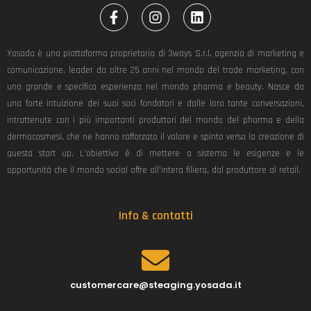
F
I
L
a
n
i
c
s
n
e
t
k
Yosada è una piattaforma proprietaria di 3ways S.r.l, agenzia di marketing e
b
a
e
comunicazione, leader da oltre 25 anni nel mondo del trade marketing, con
o
g
d
una grande e specifica esperienza nel mondo pharma e beauty. Nasce da
o
r
i
k
a
n
una forte intuizione dei suoi soci fondatori e dalle loro tante conversazioni,
-
m
intrattenute con i più importanti produttori del mondo del pharma e della
f
dermocosmesi, che ne hanno rafforzato il valore e spinto verso la creazione di
questa start up. L’obiettivo è di mettere a sistema le esigenze e le
opportunità che il mondo social offre all’intera filiera, dal produttore al retail.
Info & contatti
customercare@steaging.yosada.it