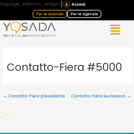
Vai
Navigazione
anguage_selector_widget]
Accedi
al
articoli
Per le aziende
Per le agenzie
contenuto
Contatto-Fiera #5000
←
Contatto-Fiera precedente
Contatto-Fiera successivo
→