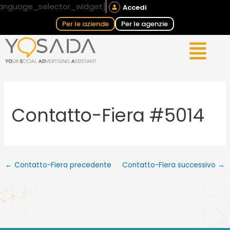
Vai
Navigazione
anguage_selector_widget]
Accedi
al
articoli
Per le aziende
Per le agenzie
contenuto
Contatto-Fiera #5014
←
Contatto-Fiera precedente
Contatto-Fiera successivo
→