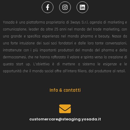
F
I
L
a
n
i
c
s
n
e
t
k
Yosada è una piattaforma proprietaria di 3ways S.r.l, agenzia di marketing e
b
a
e
comunicazione, leader da oltre 25 anni nel mondo del trade marketing, con
o
g
d
una grande e specifica esperienza nel mondo pharma e beauty. Nasce da
o
r
i
k
a
n
una forte intuizione dei suoi soci fondatori e dalle loro tante conversazioni,
-
m
intrattenute con i più importanti produttori del mondo del pharma e della
f
dermocosmesi, che ne hanno rafforzato il valore e spinto verso la creazione di
questa start up. L’obiettivo è di mettere a sistema le esigenze e le
opportunità che il mondo social offre all’intera filiera, dal produttore al retail.
Info & contatti
customercare@steaging.yosada.it