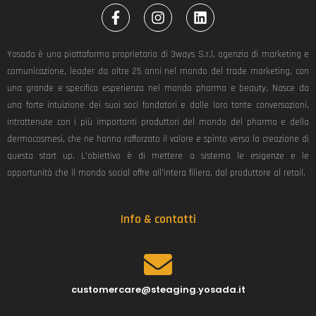
F
I
L
a
n
i
c
s
n
e
t
k
Yosada è una piattaforma proprietaria di 3ways S.r.l, agenzia di marketing e
b
a
e
comunicazione, leader da oltre 25 anni nel mondo del trade marketing, con
o
g
d
una grande e specifica esperienza nel mondo pharma e beauty. Nasce da
o
r
i
k
a
n
una forte intuizione dei suoi soci fondatori e dalle loro tante conversazioni,
-
m
intrattenute con i più importanti produttori del mondo del pharma e della
f
dermocosmesi, che ne hanno rafforzato il valore e spinto verso la creazione di
questa start up. L’obiettivo è di mettere a sistema le esigenze e le
opportunità che il mondo social offre all’intera filiera, dal produttore al retail.
Info & contatti
customercare@steaging.yosada.it