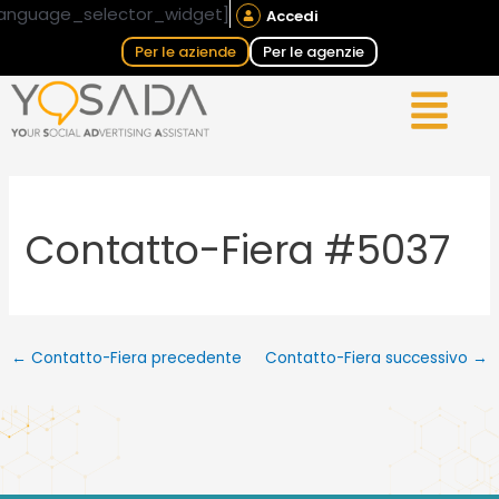
Vai
Navigazione
anguage_selector_widget]
Accedi
al
articoli
Per le aziende
Per le agenzie
contenuto
Contatto-Fiera #5037
←
Contatto-Fiera precedente
Contatto-Fiera successivo
→