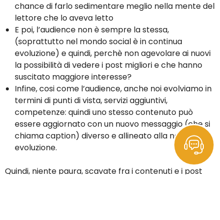
chance di farlo sedimentare meglio nella mente del
lettore che lo aveva letto
E poi, l’audience non è sempre la stessa,
(soprattutto nel mondo social è in continua
evoluzione) e quindi, perchè non agevolare ai nuovi
la possibilità di vedere i post migliori e che hanno
suscitato maggiore interesse?
Infine, cosi come l’audience, anche noi evolviamo in
termini di punti di vista, servizi aggiuntivi,
competenze: quindi uno stesso contenuto può
essere aggiornato con un nuovo messaggio (che si
chiama caption) diverso e allineato alla nostra
evoluzione.
Quindi, niente paura, scavate fra i contenuti e i post
che avete pubblicato (almeno 4 mesi fa, magari),
provate a riprendere quelli sui quali vi sembra si possa
nuovamente puntare, verificate che sia tutto corretto
o aggiornatelo secondo eventuali novità e via.