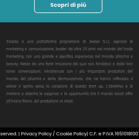
Scopri di più
Yosada è una piattaforma proprietaria di 3ways S.r.l, agenzia di
marketing e comunicazione, leader da oltre 25 anni nel mondo del trade
marketing, con una grande e specifica esperienza nel mondo pharma e
beauty. Nasce da una forte intuizione dei suoi soci fondatori e dalle loro
tante conversazioni, intrattenute con i più importanti produttori del
mondo del pharma e della dermocosmesi, che ne hanno rafforzato il
valore e spinto verso la creazione di questa start up. L’obiettivo è di
mettere a sistema le esigenze e le opportunità che il mondo social offre
all’intera filiera, dal produttore al retail.
eserved. |
Privacy Policy
/
Cookie Policy
| C.F. e P.IVA 1651018100