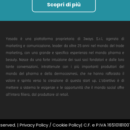
Scopri di più
Yosada è una piattaforma proprietaria di 3ways S.r.l, agenzia di
marketing e comunicazione, leader da oltre 25 anni nel mondo del trade
marketing, con una grande e specifica esperienza nel mondo pharma e
beauty. Nasce da una forte intuizione dei suoi soci fondatori e dalle loro
tante conversazioni, intrattenute con i più importanti produttori del
mondo del pharma e della dermocosmesi, che ne hanno rafforzato il
valore e spinto verso la creazione di questa start up. L’obiettivo è di
mettere a sistema le esigenze e le opportunità che il mondo social offre
all’intera filiera, dal produttore al retail.
eserved. |
Privacy Policy
/
Cookie Policy
| C.F. e P.IVA 1651018100