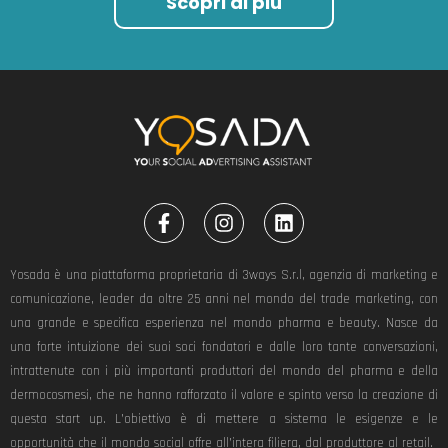
Scopri di più
F
I
L
a
n
i
c
s
n
e
t
k
Yosada è una piattaforma proprietaria di 3ways S.r.l, agenzia di marketing e
b
a
e
comunicazione, leader da oltre 25 anni nel mondo del trade marketing, con
o
g
d
una grande e specifica esperienza nel mondo pharma e beauty. Nasce da
o
r
i
k
a
n
una forte intuizione dei suoi soci fondatori e dalle loro tante conversazioni,
-
m
intrattenute con i più importanti produttori del mondo del pharma e della
f
dermocosmesi, che ne hanno rafforzato il valore e spinto verso la creazione di
questa start up. L’obiettivo è di mettere a sistema le esigenze e le
opportunità che il mondo social offre all’intera filiera, dal produttore al retail.