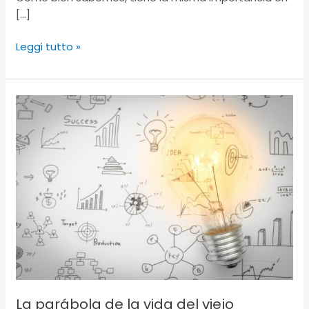
[…]
Leggi tutto »
La
parábola
de
la
vida
del
viejo
contenido
La parábola de la vida del viejo